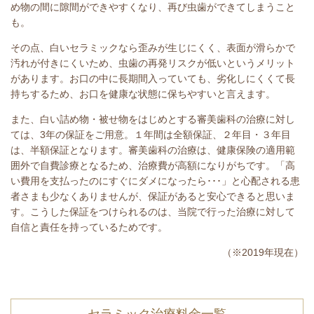
め物の間に隙間ができやすくなり、再び虫歯ができてしまうこと
も。
その点、白いセラミックなら歪みが生じにくく、表面が滑らかで
汚れが付きにくいため、虫歯の再発リスクが低いというメリット
があります。お口の中に長期間入っていても、劣化しにくくて長
持ちするため、お口を健康な状態に保ちやすいと言えます。
また、白い詰め物・被せ物をはじめとする審美歯科の治療に対し
ては、3年の保証をご用意。１年間は全額保証、２年目・３年目
は、半額保証となります。審美歯科の治療は、健康保険の適用範
囲外で自費診療となるため、治療費が高額になりがちです。「高
い費用を支払ったのにすぐにダメになったら･･･」と心配される患
者さまも少なくありませんが、保証があると安心できると思いま
す。こうした保証をつけられるのは、当院で行った治療に対して
自信と責任を持っているためです。
（※2019年現在）