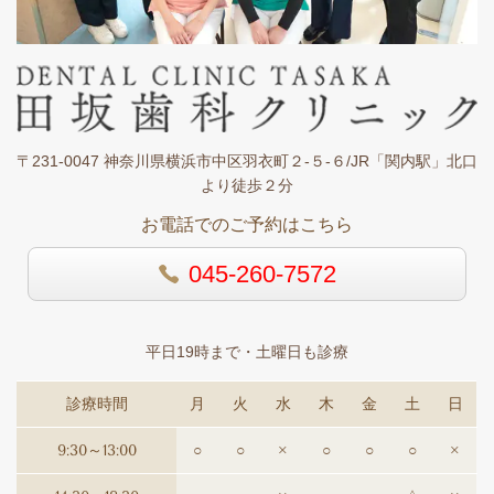
〒231-0047 神奈川県横浜市中区羽衣町２-５-６/JR「関内駅」北口
より徒歩２分
お電話でのご予約はこちら
045-260-7572
平日19時まで・土曜日も診療
診療時間
月
火
水
木
金
土
日
9:30～13:00
○
○
×
○
○
○
×